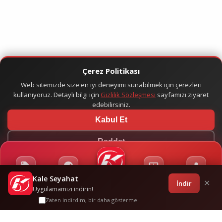
Çerez Politikası
Web sitemizde size en iyi deneyimi sunabilmek için çerezleri
kullanıyoruz. Detaylı bilgi için
Gizlilik Sözleşmesi
sayfamızı ziyaret
edebilirsiniz.
Kabul Et
Reddet
Kale Seyahat
Kampanyalar
Sponsorluklar
Anasayfa
Bilet İşlemleri
Giriş
İndir
✕
Uygulamamızı indirin!
Zaten indirdim, bir daha gösterme