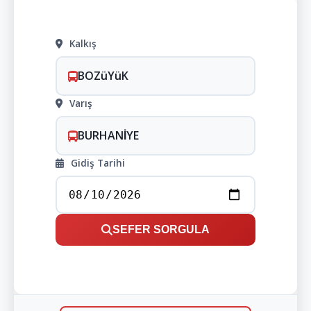
Kalkış
BOZüYüK
Varış
BURHANİYE
Gidiş Tarihi
SEFER SORGULA