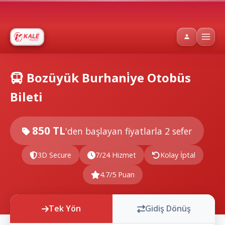
Bozüyük Burhani̇ye Otobüs
Bileti
850 TL
'den başlayan fiyatlarla
2 sefer
3D Secure
7/24 Hizmet
Kolay İptal
4.7/5 Puan
Tek Yön
Gidiş Dönüş