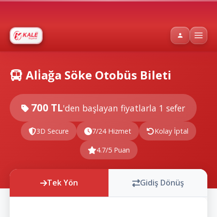
Ali̇ağa Söke Otobüs Bileti
700 TL
'den başlayan fiyatlarla
1 sefer
3D Secure
7/24 Hizmet
Kolay İptal
4.7/5 Puan
Tek Yön
Gidiş Dönüş