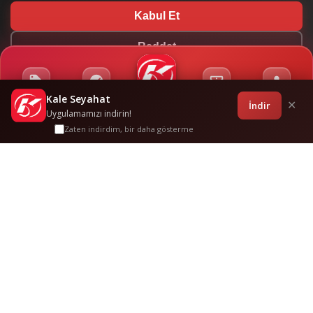
Kabul Et
Reddet
Kale Seyahat
Kampanyalar
Sponsorluklar
Anasayfa
Bilet İşlemleri
Giriş
İndir
✕
Uygulamamızı indirin!
Zaten indirdim, bir daha gösterme
Ali̇ağa
-
Söke
Sık Sorulan