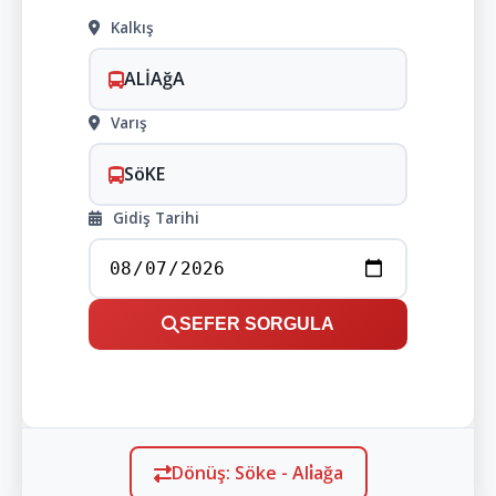
Kalkış
ALİAğA
Varış
SöKE
Gidiş Tarihi
SEFER SORGULA
Dönüş: Söke - Ali̇ağa