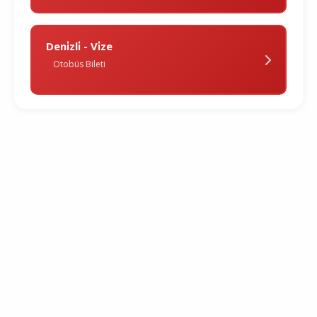
Deni̇zli̇ - Vi̇ze
Otobüs Bileti