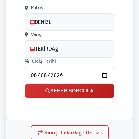
Kalkış
DENİZLİ
Varış
TEKİRDAğ
Gidiş Tarihi
SEFER SORGULA
Dönüş: Teki̇rdağ - Deni̇zli̇