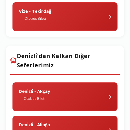
Vi̇ze - Teki̇rdağ
Otobüs Bileti
Deni̇zli̇'dan Kalkan Diğer
Seferlerimiz
Deni̇zli̇ - Akçay
Otobüs Bileti
Deni̇zli̇ - Ali̇ağa