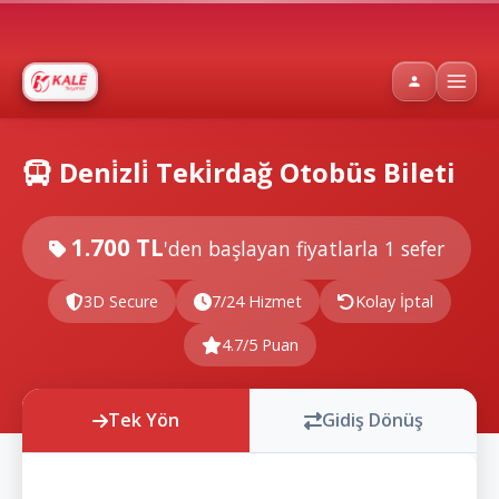
Deni̇zli̇ Teki̇rdağ Otobüs Bileti
1.700 TL
'den başlayan fiyatlarla
1 sefer
3D Secure
7/24 Hizmet
Kolay İptal
4.7/5 Puan
Tek Yön
Gidiş Dönüş