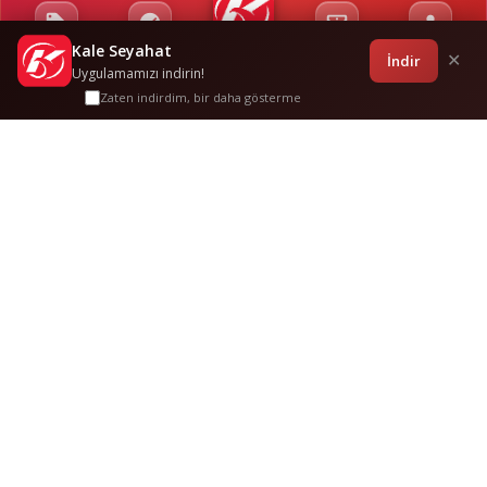
Kale Seyahat
Kampanyalar
Sponsorluklar
Anasayfa
Bilet İşlemleri
Giriş
İndir
✕
Uygulamamızı indirin!
Zaten indirdim, bir daha gösterme
Deni̇zli̇
-
Teki̇rdağ
Sık Sorulan
Sorular
Bu güzergah hakkında merak edilenler