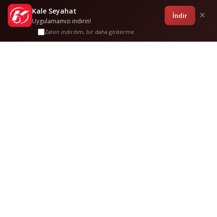
Kale Seyahat
Kampanyalar
Sponsorluklar
Anasayfa
Bilet İşlemleri
Giriş
İndir
✕
Uygulamamızı indirin!
Zaten indirdim, bir daha gösterme
Ezi̇ne
-
Teki̇rdağ
Sık Sorulan
Sorular
Bu güzergah hakkında merak edilenler