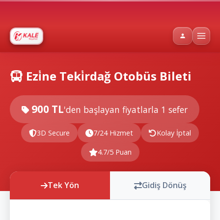
Ezi̇ne Teki̇rdağ Otobüs Bileti
900 TL
'den başlayan fiyatlarla
1 sefer
3D Secure
7/24 Hizmet
Kolay İptal
4.7/5 Puan
Tek Yön
Gidiş Dönüş