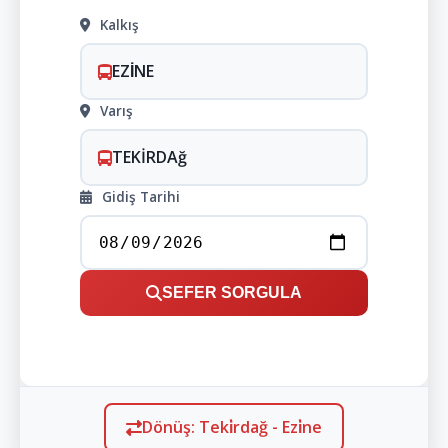
Kalkış
EZİNE
Varış
TEKİRDAğ
Gidiş Tarihi
SEFER SORGULA
Dönüş: Teki̇rdağ - Ezi̇ne