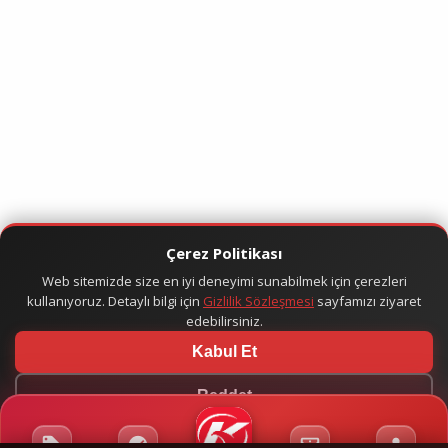
Çerez Politikası
Web sitemizde size en iyi deneyimi sunabilmek için çerezleri
kullanıyoruz. Detaylı bilgi için
Gizlilik Sözleşmesi
sayfamızı ziyaret
edebilirsiniz.
Kabul Et
Reddet