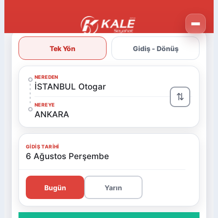
Tek Yön
Gidiş - Dönüş
NEREDEN
İSTANBUL Otogar
⇅
NEREYE
ANKARA
GIDIŞ TARIHI
6 Ağustos Perşembe
Bugün
Yarın