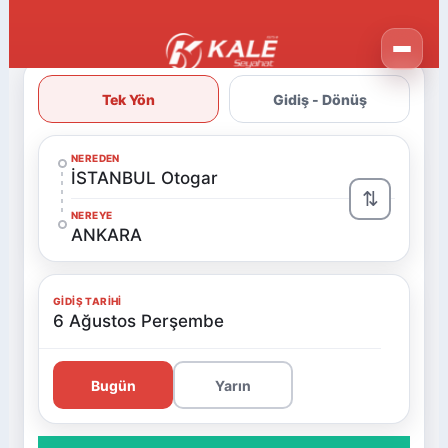
Tek Yön
Gidiş - Dönüş
NEREDEN
İSTANBUL Otogar
⇅
NEREYE
ANKARA
GIDIŞ TARIHI
6 Ağustos Perşembe
Bugün
Yarın