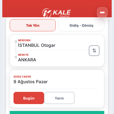
Tek Yön
Gidiş - Dönüş
NEREDEN
İSTANBUL Otogar
⇅
NEREYE
ANKARA
GIDIŞ TARIHI
9 Ağustos Pazar
Bugün
Yarın