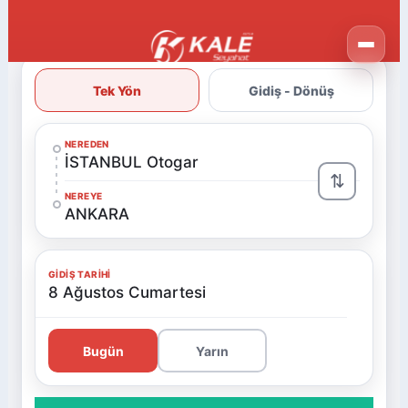
Tek Yön
Gidiş - Dönüş
NEREDEN
İSTANBUL Otogar
⇅
NEREYE
ANKARA
GIDIŞ TARIHI
8 Ağustos Cumartesi
Bugün
Yarın