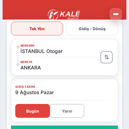
Tek Yön
Gidiş - Dönüş
NEREDEN
İSTANBUL Otogar
⇅
NEREYE
ANKARA
GIDIŞ TARIHI
9 Ağustos Pazar
Bugün
Yarın