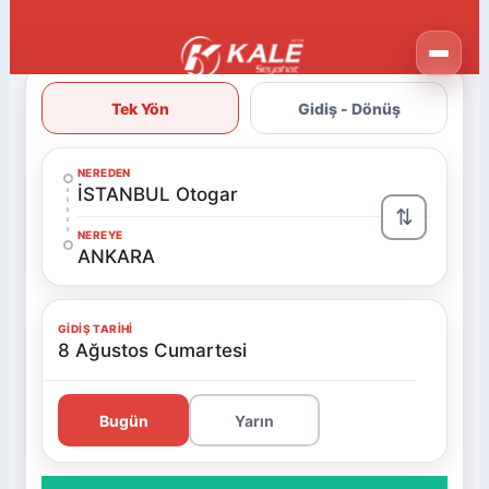
Tek Yön
Gidiş - Dönüş
NEREDEN
İSTANBUL Otogar
⇅
NEREYE
ANKARA
GIDIŞ TARIHI
8 Ağustos Cumartesi
Bugün
Yarın