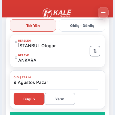
Tek Yön
Gidiş - Dönüş
NEREDEN
İSTANBUL Otogar
⇅
NEREYE
ANKARA
GIDIŞ TARIHI
9 Ağustos Pazar
Bugün
Yarın