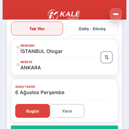
Tek Yön
Gidiş - Dönüş
NEREDEN
İSTANBUL Otogar
⇅
NEREYE
ANKARA
GIDIŞ TARIHI
6 Ağustos Perşembe
Bugün
Yarın