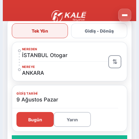
Tek Yön
Gidiş - Dönüş
NEREDEN
İSTANBUL Otogar
⇅
NEREYE
ANKARA
GIDIŞ TARIHI
9 Ağustos Pazar
Bugün
Yarın