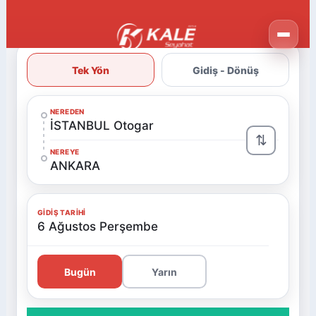
Tek Yön
Gidiş - Dönüş
NEREDEN
İSTANBUL Otogar
⇅
NEREYE
ANKARA
GIDIŞ TARIHI
6 Ağustos Perşembe
Bugün
Yarın