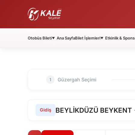
Otobüs Bileti
Ana Sayfa
Bilet İşlemleri
Etkinlik & Spons
▼
▼
Güzergah Seçimi
1
BEYLİKDÜZÜ BEYKENT 
Gidiş