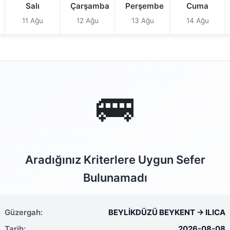
Salı
Çarşamba
Perşembe
Cuma
11 Ağu
12 Ağu
13 Ağu
14 Ağu
🚌
Aradığınız Kriterlere Uygun Sefer
Bulunamadı
Güzergah:
BEYLİKDÜZÜ BEYKENT → ILICA
Tarih:
2026-08-08