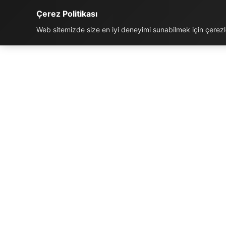
Çerez Politikası
Web sitemizde size en iyi deneyimi sunabilmek için çerezler
İLETIŞIM BILGILERI
K
Telefon:
0850 811 5959