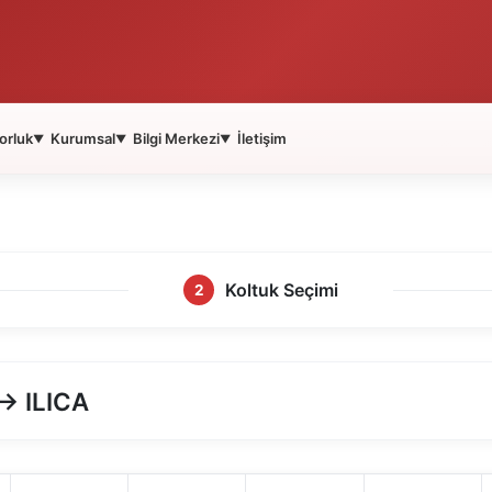
orluk
Kurumsal
Bilgi Merkezi
İletişim
▼
▼
▼
Koltuk Seçimi
2
→ ILICA