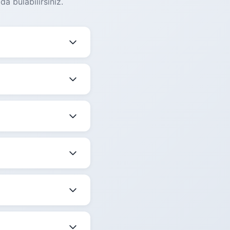
a bulabilirsiniz.
göre değişmektedir.
re değişmekle
lemektedir.
 belirtilmektedir.
ize en uygun saati