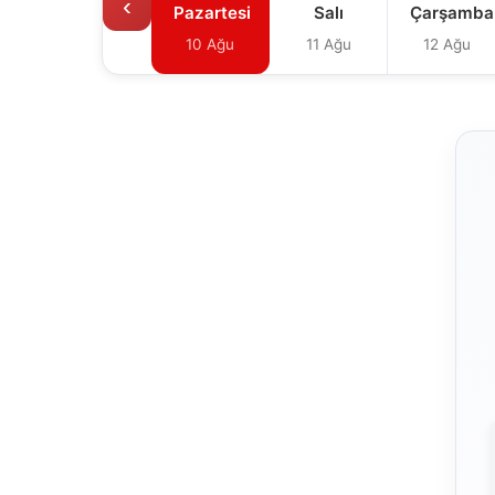
‹
Pazartesi
Salı
Çarşamba
10 Ağu
11 Ağu
12 Ağu