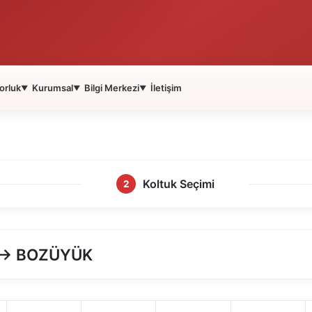
orluk
Kurumsal
Bilgi Merkezi
İletişim
▼
▼
▼
Koltuk Seçimi
2
 → BOZÜYÜK