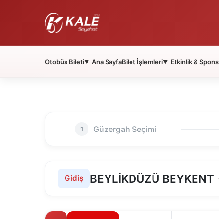
Otobüs Bileti
Ana Sayfa
Bilet İşlemleri
Etkinlik & Spons
▼
▼
Güzergah Seçimi
1
BEYLİKDÜZÜ BEYKENT
Gidiş