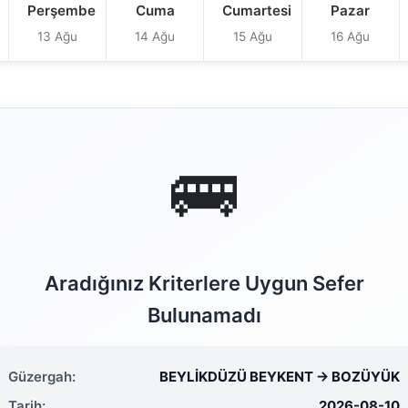
Perşembe
Cuma
Cumartesi
Pazar
13 Ağu
14 Ağu
15 Ağu
16 Ağu
🚌
Aradığınız Kriterlere Uygun Sefer
Bulunamadı
Güzergah:
BEYLİKDÜZÜ BEYKENT → BOZÜYÜK
Tarih:
2026-08-10