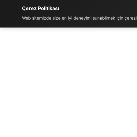
Çerez Politikası
Web sitemizde size en iyi deneyimi sunabilmek için çerezler
İLETIŞIM BILGILERI
K
Telefon:
0850 811 5959