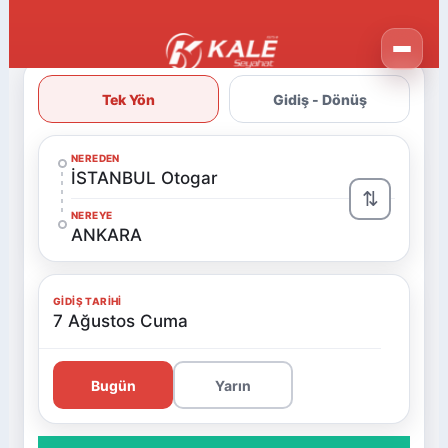
Tek Yön
Gidiş - Dönüş
NEREDEN
İSTANBUL Otogar
⇅
NEREYE
ANKARA
GIDIŞ TARIHI
7 Ağustos Cuma
Bugün
Yarın