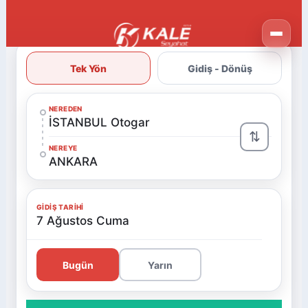
Tek Yön
Gidiş - Dönüş
NEREDEN
İSTANBUL Otogar
⇅
NEREYE
ANKARA
GIDIŞ TARIHI
7 Ağustos Cuma
Bugün
Yarın