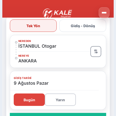
Tek Yön
Gidiş - Dönüş
NEREDEN
İSTANBUL Otogar
⇅
NEREYE
ANKARA
GIDIŞ TARIHI
9 Ağustos Pazar
Bugün
Yarın