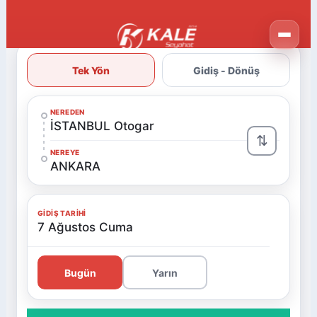
Tek Yön
Gidiş - Dönüş
NEREDEN
İSTANBUL Otogar
⇅
NEREYE
ANKARA
GIDIŞ TARIHI
7 Ağustos Cuma
Bugün
Yarın