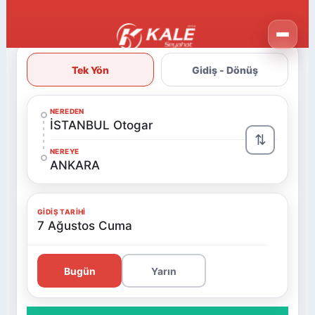
Tek Yön
Gidiş - Dönüş
NEREDEN
İSTANBUL Otogar
⇅
NEREYE
ANKARA
GIDIŞ TARIHI
7 Ağustos Cuma
Bugün
Yarın