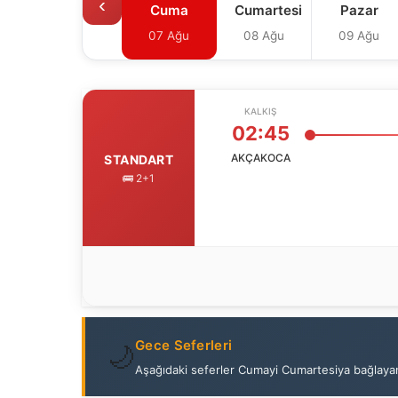
‹
Cuma
Cumartesi
Pazar
07 Ağu
08 Ağu
09 Ağu
KALKIŞ
02:45
AKÇAKOCA
STANDART
🚌 2+1
Gece Seferleri
🌙
Aşağıdaki seferler Cumayi Cumartesiya bağlayan