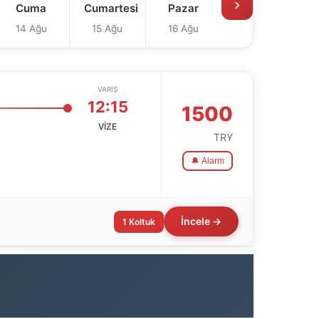
›
Cuma
Cumartesi
Pazar
14 Ağu
15 Ağu
16 Ağu
VARIŞ
12:15
1500
VİZE
TRY
🔔 Alarm
İncele →
1 Koltuk