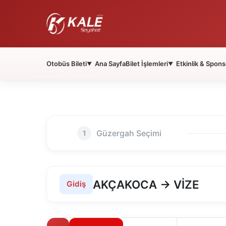
Otobüs Bileti
Ana Sayfa
Bilet İşlemleri
Etkinlik & Spons
▼
▼
Güzergah Seçimi
1
AKÇAKOCA → VİZE
Gidiş