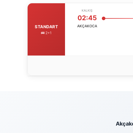
KALKIŞ
02:45
AKÇAKOCA
STANDART
🚌 2+1
Akçakoc