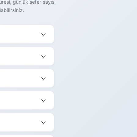
resi, günlük sefer sayısı
bilirsiniz.
sefer saati, koltuk
le birlikte
 belirtilmektedir.
ize en uygun saati