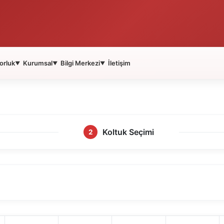
orluk
Kurumsal
Bilgi Merkezi
İletişim
▼
▼
▼
Koltuk Seçimi
2