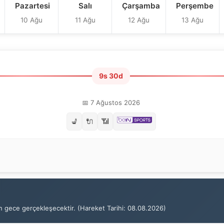
Pazartesi
Salı
Çarşamba
Perşembe
10 Ağu
11 Ağu
12 Ağu
13 Ağu
9s 30d
📅 7 Ağustos 2026
💺
🔌
📶
 gece gerçekleşecektir. (Hareket Tarihi: 08.08.2026)