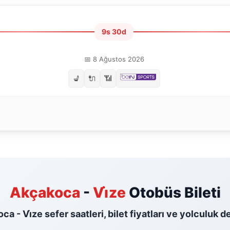
9s 30d
📅 8 Ağustos 2026
💺
🔌
📶
Akçakoca
-
Vi̇ze
Otobüs Bileti
a - Vi̇ze sefer saatleri, bilet fiyatları ve yolculuk d