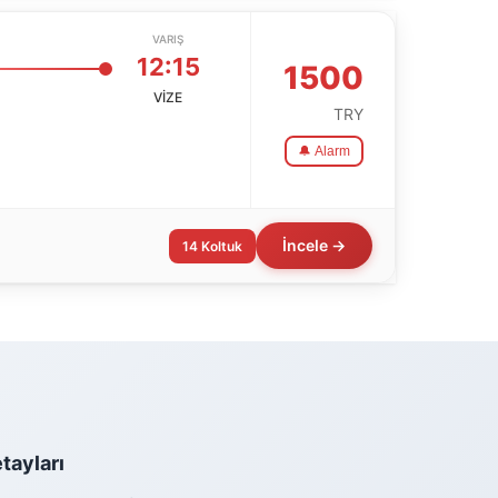
VARIŞ
12:15
1500
VİZE
TRY
🔔 Alarm
İncele →
14 Koltuk
etayları