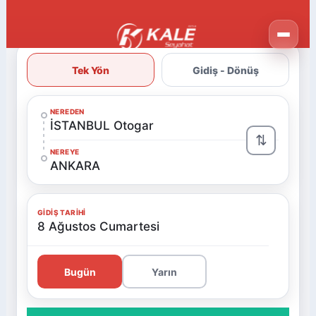
Tek Yön
Gidiş - Dönüş
NEREDEN
İSTANBUL Otogar
⇅
NEREYE
ANKARA
GIDIŞ TARIHI
8 Ağustos Cumartesi
Bugün
Yarın