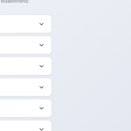
ulabilirsiniz.
değişmektedir.
şmekle birlikte
ktedir.
 belirtilmektedir.
ize en uygun saati