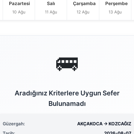
Pazartesi
Salı
Çarşamba
Perşembe
10 Ağu
11 Ağu
12 Ağu
13 Ağu
🚌
Aradığınız Kriterlere Uygun Sefer
Bulunamadı
Güzergah:
AKÇAKOCA → KOZCAĞIZ
Tarih:
2026-08-07