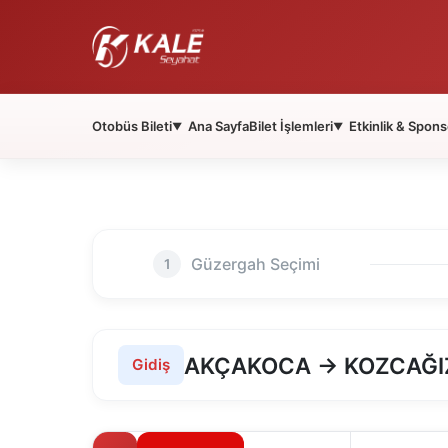
Otobüs Bileti
Ana Sayfa
Bilet İşlemleri
Etkinlik & Spons
▼
▼
Güzergah Seçimi
1
AKÇAKOCA → KOZCAĞI
Gidiş