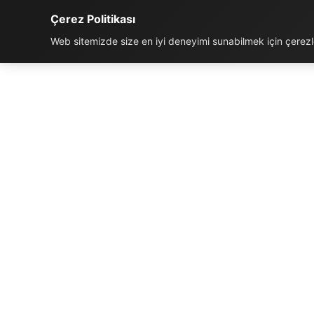
Çerez Politikası
Web sitemizde size en iyi deneyimi sunabilmek için çerezler
İLETIŞIM BILGILERI
K
Telefon:
0850 811 5959