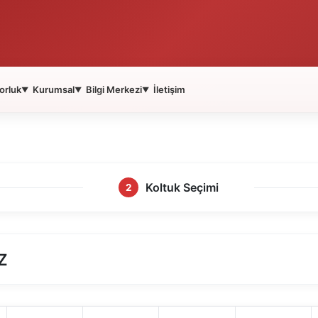
orluk
Kurumsal
Bilgi Merkezi
İletişim
▼
▼
▼
Koltuk Seçimi
2
Z