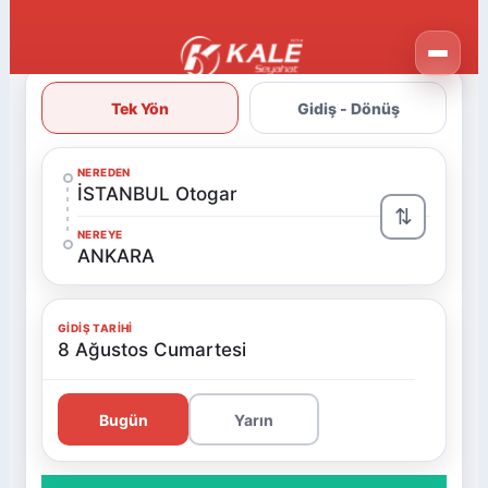
Tek Yön
Gidiş - Dönüş
NEREDEN
İSTANBUL Otogar
⇅
NEREYE
ANKARA
GIDIŞ TARIHI
8 Ağustos Cumartesi
Bugün
Yarın