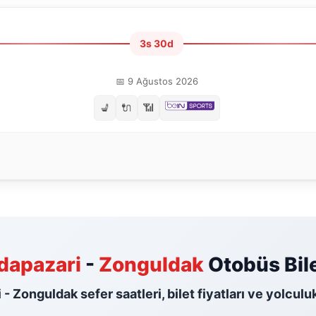
3s 30d
📅 9 Ağustos 2026
💺
🔌
📶
dapazari
-
Zonguldak
Otobüs Bile
- Zonguldak sefer saatleri, bilet fiyatları ve yolculu