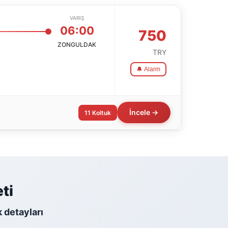
VARIŞ
06:00
750
ZONGULDAK
TRY
🔔 Alarm
İncele →
11 Koltuk
ti
k detayları