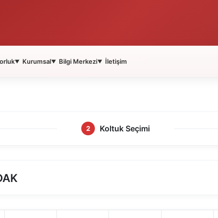
orluk
Kurumsal
Bilgi Merkezi
İletişim
▼
▼
▼
Koltuk Seçimi
2
DAK