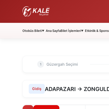
Otobüs Bileti
Ana Sayfa
Bilet İşlemleri
Etkinlik & Spons
▼
▼
Güzergah Seçimi
1
ADAPAZARI → ZONGUL
Gidiş