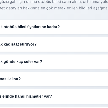
zergahı için online otobüs bileti satın alma, ortalama yolc
met detayları hakkında en çok merak edilen bilgileri aşağıda b
otobüs bileti fiyatları ne kadar?
ldak
otobüs bileti fiyatları
750₺
arasında değişmektedir. Fiyat
a 2+2) ve dönemsel kampanyalara göre farklılık gösterebilir
k kaç saat sürüyor?
ldak
otobüs yolculuğu trafik durumuna ve güzergaha göre de
in erken rezervasyon yapmanızı öneririz.
ürmektedir.
k günde kaç sefer var?
zari - Zonguldak
hattında günde
1 adet sefer
düzenlemekt
 sefer detaylarından görebilirsiniz. Molalar dahil toplam süre
nasıl alınır?
erden gece geç saatlere kadar farklı sefer seçenekleriyle s
ldak
online otobüs bileti almak çok kolay:
lerinde hangi hizmetler var?
en size uygun seferi seçin
lerinde konforunuz için birçok hizmet sunulmaktadır: