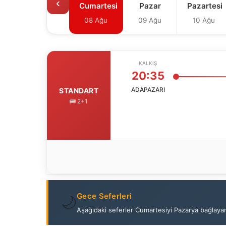
‹
Cumartesi
Pazar
Pazartesi
08 Ağu
09 Ağu
10 Ağu
KALKIŞ
20:35
ADAPAZARI
STANDART
🚌 2+1
Gece Seferleri
🌙
Aşağıdaki seferler Cumartesiyi Pazarya bağlaya