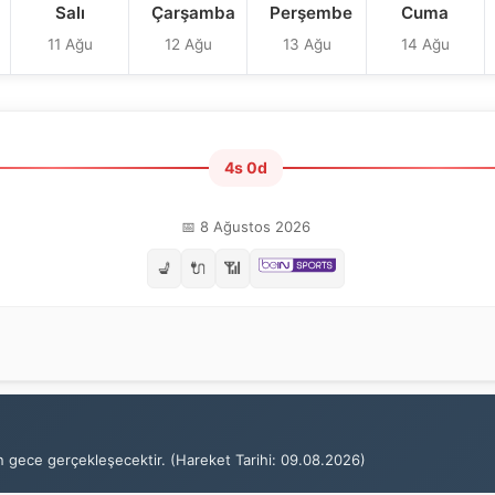
Salı
Çarşamba
Perşembe
Cuma
11 Ağu
12 Ağu
13 Ağu
14 Ağu
4s 0d
📅 8 Ağustos 2026
💺
🔌
📶
n gece gerçekleşecektir. (Hareket Tarihi: 09.08.2026)