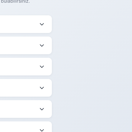
ulabilirsiniz.
değişmektedir.
şmekle birlikte
tedir.
 belirtilmektedir.
ize en uygun saati