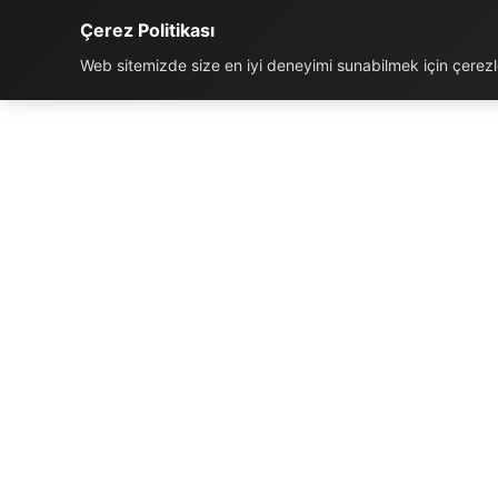
Çerez Politikası
Web sitemizde size en iyi deneyimi sunabilmek için çerezler
İLETIŞIM BILGILERI
K
Telefon:
0850 811 5959