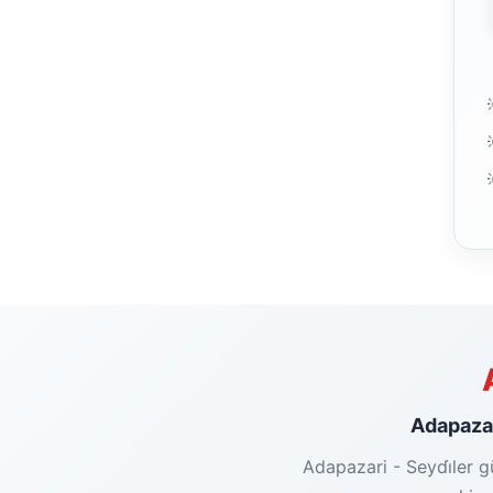
Adapazari
Adapazari - Seydi̇ler g