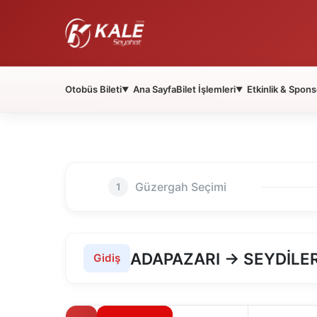
Otobüs Bileti
Ana Sayfa
Bilet İşlemleri
Etkinlik & Spons
▼
▼
Güzergah Seçimi
1
ADAPAZARI → SEYDİLE
Gidiş