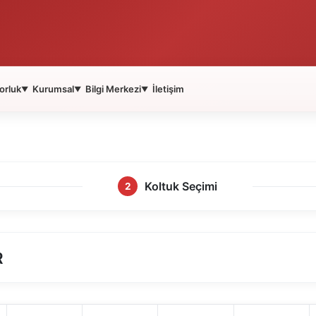
orluk
Kurumsal
Bilgi Merkezi
İletişim
▼
▼
▼
Koltuk Seçimi
2
R