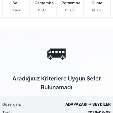
Salı
Çarşamba
Perşembe
Cuma
11 Ağu
12 Ağu
13 Ağu
14 Ağu
🚌
Aradığınız Kriterlere Uygun Sefer
Bulunamadı
Güzergah:
ADAPAZARI → SEYDİLER
Tarih:
2026-08-08