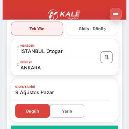
Tek Yön
Gidiş - Dönüş
NEREDEN
İSTANBUL Otogar
⇅
NEREYE
ANKARA
GIDIŞ TARIHI
9 Ağustos Pazar
Bugün
Yarın