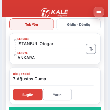
Tek Yön
Gidiş - Dönüş
NEREDEN
İSTANBUL Otogar
⇅
NEREYE
ANKARA
GIDIŞ TARIHI
7 Ağustos Cuma
Bugün
Yarın