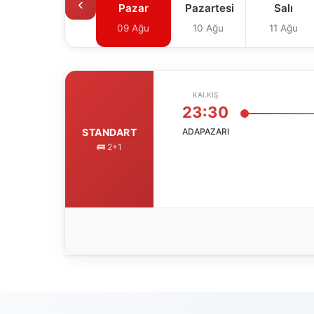
‹
Pazar
Pazartesi
Salı
09 Ağu
10 Ağu
11 Ağu
KALKIŞ
23:30
ADAPAZARI
STANDART
🚌 2+1