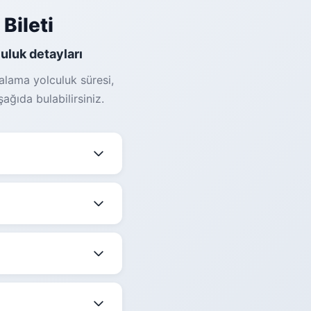
Bileti
culuk detayları
alama yolculuk süresi,
ağıda bulabilirsiniz.
dir. Fiyatlar; sefer
ebilir.
a göre değişmekle
nlemektedir.
 belirtilmektedir.