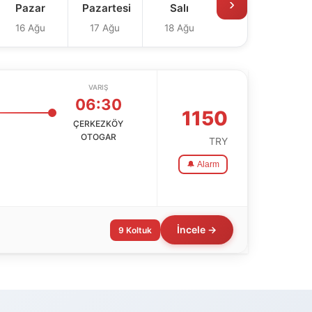
›
Pazar
Pazartesi
Salı
16 Ağu
17 Ağu
18 Ağu
VARIŞ
06:30
1150
ÇERKEZKÖY
OTOGAR
TRY
🔔 Alarm
İncele →
9 Koltuk