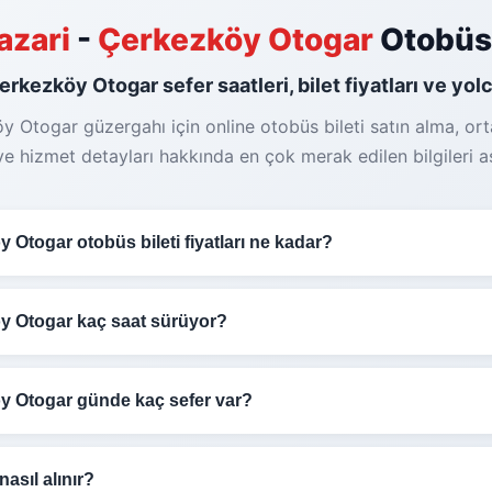
azari
-
Çerkezköy Otogar
Otobüs 
rkezköy Otogar sefer saatleri, bilet fiyatları ve yol
 Otogar güzergahı için online otobüs bileti satın alma, ort
ve hizmet detayları hakkında en çok merak edilen bilgileri aş
Otogar otobüs bileti fiyatları ne kadar?
zköy Otogar
otobüs bileti fiyatları
1.150₺
arasında değişmekte
2+1 veya 2+2) ve dönemsel kampanyalara göre farklılık göster
y Otogar kaç saat sürüyor?
zköy Otogar
otobüs yolculuğu trafik durumuna ve güzergah
in erken rezervasyon yapmanızı öneririz.
8 saat
sürmektedir.
y Otogar günde kaç sefer var?
zari - Çerkezköy Otogar
hattında günde
1 adet sefer
düze
 sefer detaylarından görebilirsiniz. Molalar dahil toplam süre
nasıl alınır?