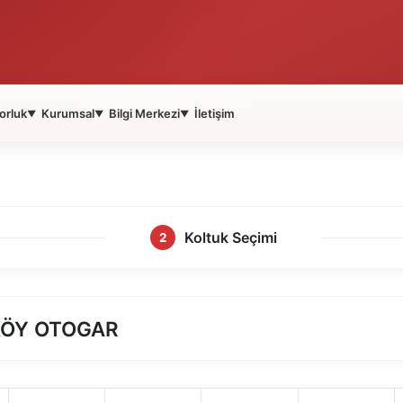
orluk
Kurumsal
Bilgi Merkezi
İletişim
▼
▼
▼
Koltuk Seçimi
2
KÖY OTOGAR