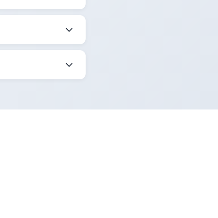
ize en uygun saati
t Sorgula