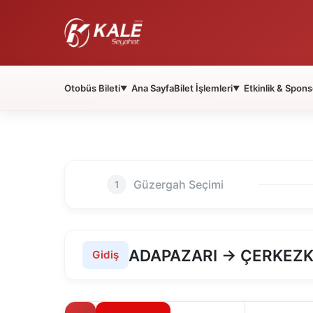
Otobüs Bileti
Ana Sayfa
Bilet İşlemleri
Etkinlik & Spons
▼
▼
Güzergah Seçimi
1
ADAPAZARI → ÇERKEZ
Gidiş