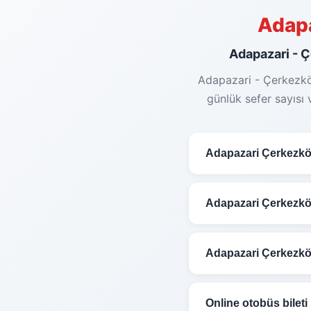
Adap
Adapazari - Çe
Adapazari - Çerkezköy
günlük sefer sayısı 
Adapazari Çerkezköy 
Adapazari - Çerke
saati, koltuk tipi (
Adapazari Çerkezkö
Adapazari - Çerke
💡
En uygun fiyat iç
birlikte ortalama
4-
Adapazari Çerkezkö
Kale Seyahat,
Adapa
🚌 Yolculuk süresini
Online otobüs bileti 