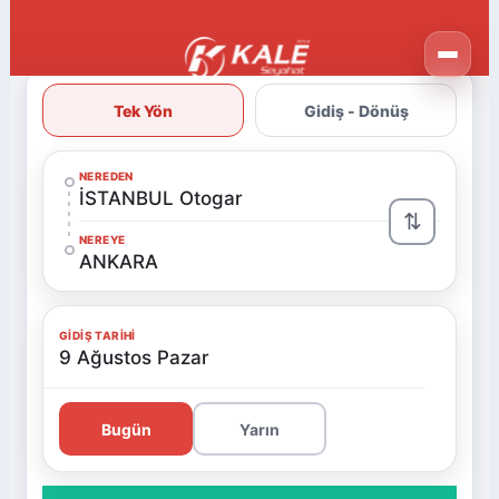
Tek Yön
Gidiş - Dönüş
NEREDEN
İSTANBUL Otogar
⇅
NEREYE
ANKARA
GIDIŞ TARIHI
9 Ağustos Pazar
Bugün
Yarın