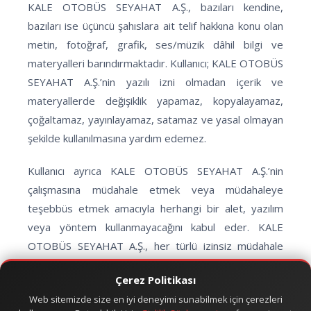
KALE OTOBÜS SEYAHAT A.Ş., bazıları kendine,
bazıları ise üçüncü şahıslara ait telif hakkına konu olan
metin, fotoğraf, grafik, ses/müzik dâhil bilgi ve
materyalleri barındırmaktadır. Kullanıcı; KALE OTOBÜS
SEYAHAT A.Ş.’nin yazılı izni olmadan içerik ve
materyallerde değişiklik yapamaz, kopyalayamaz,
çoğaltamaz, yayınlayamaz, satamaz ve yasal olmayan
şekilde kullanılmasına yardım edemez.
Kullanıcı ayrıca KALE OTOBÜS SEYAHAT A.Ş.’nin
çalışmasına müdahale etmek veya müdahaleye
teşebbüs etmek amacıyla herhangi bir alet, yazılım
veya yöntem kullanmayacağını kabul eder. KALE
OTOBÜS SEYAHAT A.Ş., her türlü izinsiz müdahale
ve/veya uygulama karşısında yasal haklarını saklı tutar.
Çerez Politikası
Kullanıcı siteyi kullanmakla; site ile ilgili herhangi bir
Web sitemizde size en iyi deneyimi sunabilmek için çerezleri