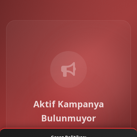
Aktif Kampanya
Bulunmuyor
Şu anda aktif kampanyamız