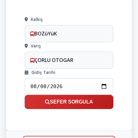
Kalkış
BOZüYüK
Varış
ÇORLU OTOGAR
Gidiş Tarihi
SEFER SORGULA