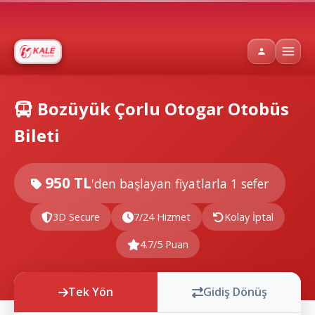
Bozüyük Çorlu Otogar Otobüs
Bileti
950 TL
'den başlayan fiyatlarla
1 sefer
3D Secure
7/24 Hizmet
Kolay İptal
4.7/5 Puan
Tek Yön
Gidiş Dönüş