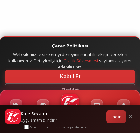
Çerez Politikası
Web sitemizde size en iyi deneyimi sunabilmek için çerezleri
kullanıyoruz. Detaylı bilgi için
Gizlilik Sözleşmesi
sayfamızı ziyaret
edebilirsiniz.
Kabul Et
Reddet
Kale Seyahat
Kampanyalar
Sponsorluklar
Anasayfa
Bilet İşlemleri
Giriş
İndir
✕
Uygulamamızı indirin!
Zaten indirdim, bir daha gösterme