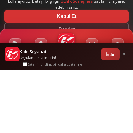
kullanıyoruz. Detaylı bilgi için
Gizlilik Sözleşmesi
sayfamızı ziyaret
edebilirsiniz.
Kabul Et
Reddet
Kale Seyahat
Kampanyalar
Sponsorluklar
Anasayfa
Bilet İşlemleri
Giriş
İndir
✕
Uygulamamızı indirin!
Zaten indirdim, bir daha gösterme