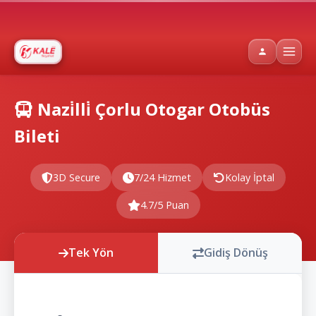
Nazi̇lli̇ Çorlu Otogar Otobüs
Bileti
3D Secure
7/24 Hizmet
Kolay İptal
4.7/5 Puan
Tek Yön
Gidiş Dönüş