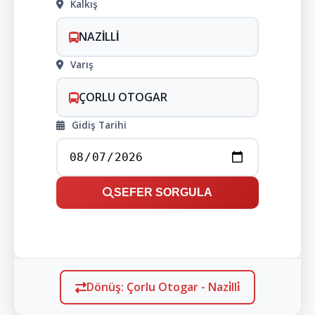
Kalkış
NAZİLLİ
Varış
ÇORLU OTOGAR
Gidiş Tarihi
SEFER SORGULA
Dönüş: Çorlu Otogar - Nazi̇lli̇