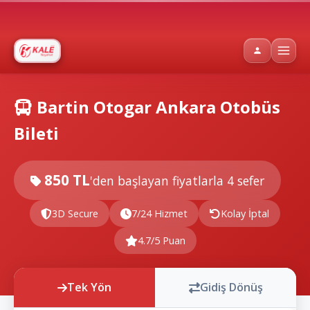
Bartin Otogar Ankara Otobüs
Bileti
850 TL
'den başlayan fiyatlarla
4 sefer
3D Secure
7/24 Hizmet
Kolay İptal
4.7/5 Puan
Tek Yön
Gidiş Dönüş