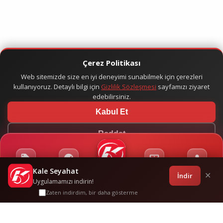
Çerez Politikası
Web sitemizde size en iyi deneyimi sunabilmek için çerezleri
kullanıyoruz. Detaylı bilgi için
Gizlilik Sözleşmesi
sayfamızı ziyaret
edebilirsiniz.
Kabul Et
Reddet
Kale Seyahat
Kampanyalar
Sponsorluklar
Anasayfa
Bilet İşlemleri
Giriş
İndir
✕
Uygulamamızı indirin!
Zaten indirdim, bir daha gösterme