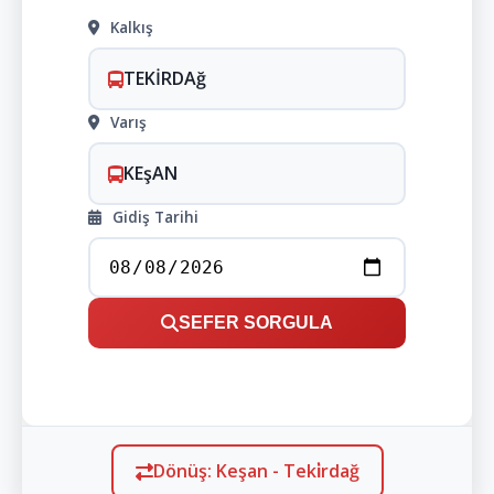
Kalkış
TEKİRDAğ
Varış
KEşAN
Gidiş Tarihi
SEFER SORGULA
Dönüş: Keşan - Teki̇rdağ