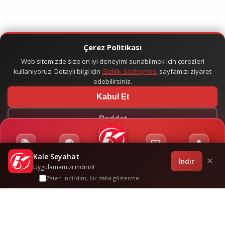
Çerez Politikası
Web sitemizde size en iyi deneyimi sunabilmek için çerezleri
kullanıyoruz. Detaylı bilgi için
Gizlilik Sözleşmesi
sayfamızı ziyaret
edebilirsiniz.
Kabul Et
Reddet
Kale Seyahat
Kampanyalar
Sponsorluklar
Anasayfa
Bilet İşlemleri
Giriş
İndir
✕
Uygulamamızı indirin!
Zaten indirdim, bir daha gösterme