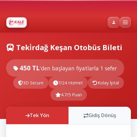
Teki̇rdağ Keşan Otobüs Bileti
450 TL
'den başlayan fiyatlarla
1 sefer
3D Secure
7/24 Hizmet
Kolay İptal
4.7/5 Puan
Tek Yön
Gidiş Dönüş