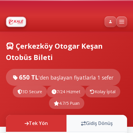
Çerkezköy Otogar Keşan
Otobüs Bileti
650 TL
'den başlayan fiyatlarla
1 sefer
3D Secure
7/24 Hizmet
Kolay İptal
4.7/5 Puan
Tek Yön
Gidiş Dönüş