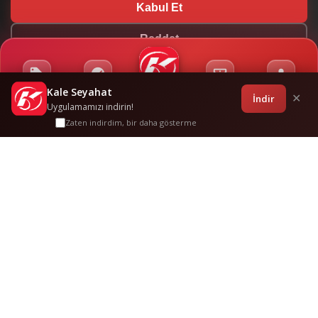
Kabul Et
Reddet
Kale Seyahat
Kampanyalar
Sponsorluklar
Anasayfa
Bilet İşlemleri
Giriş
İndir
✕
Uygulamamızı indirin!
Zaten indirdim, bir daha gösterme
Çerkezköy Otogar
-
Keşan
Sık