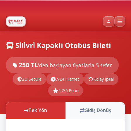
Si̇li̇vri̇ Kapakli Otobüs Bileti
250 TL
'den başlayan fiyatlarla
5 sefer
3D Secure
7/24 Hizmet
Kolay İptal
4.7/5 Puan
Tek Yön
Gidiş Dönüş