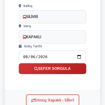
Kalkış
SİLİVRİ
Varış
KAPAKLI
Gidiş Tarihi
SEFER SORGULA
Dönüş: Kapakli - Si̇li̇vri̇