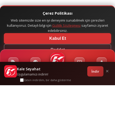
Çerez Politikası
Web sitemizde size en iyi deneyimi sunabilmek için çerezleri
kullanıyoruz. Detaylı bilgi için
Gizlilik Sözleşmesi
sayfamızı ziyaret
edebilirsiniz.
Kabul Et
Reddet
Kale Seyahat
Kampanyalar
Sponsorluklar
Anasayfa
Bilet İşlemleri
Giriş
İndir
✕
Uygulamamızı indirin!
Zaten indirdim, bir daha gösterme