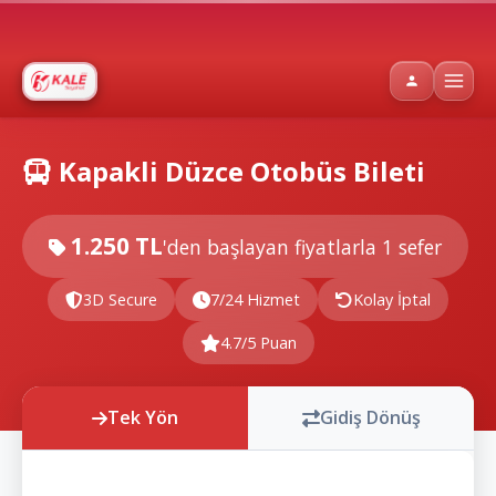
Kapakli Düzce Otobüs Bileti
1.250 TL
'den başlayan fiyatlarla
1 sefer
3D Secure
7/24 Hizmet
Kolay İptal
4.7/5 Puan
Tek Yön
Gidiş Dönüş