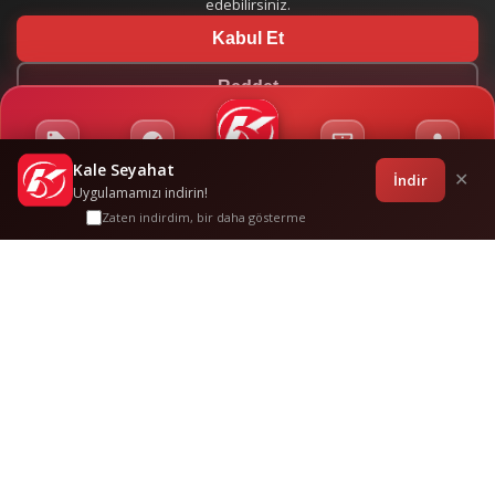
edebilirsiniz.
Kabul Et
Reddet
Kale Seyahat
Kampanyalar
Sponsorluklar
Anasayfa
Bilet İşlemleri
Giriş
İndir
✕
Uygulamamızı indirin!
Zaten indirdim, bir daha gösterme
Kapakli
-
Düzce
Sık Sorulan