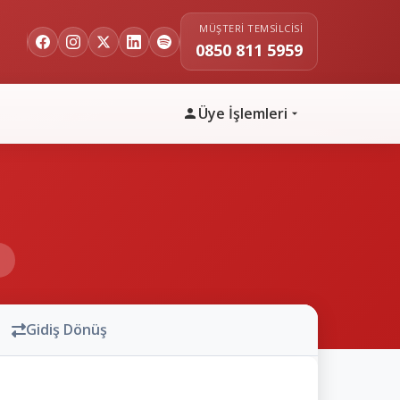
MÜŞTERI TEMSILCISI
0850 811 5959
Üye İşlemleri
n
Gidiş Dönüş