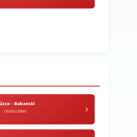
üzce - Babaeski̇
Otobüs Bileti