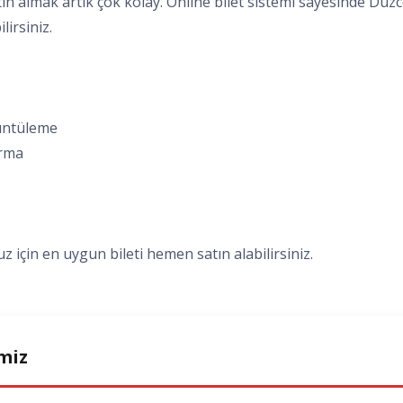
n almak artık çok kolay. Online bilet sistemi sayesinde Düzce 
lirsiniz.
rüntüleme
ırma
 için en uygun bileti hemen satın alabilirsiniz.
miz