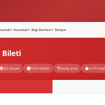
nsorluk
Kurumsal
Bilgi Merkezi
İletişim
▼
▼
▼
Bileti
3D Secure
7/24 Hizmet
Kolay İptal
4.7/5 Pua