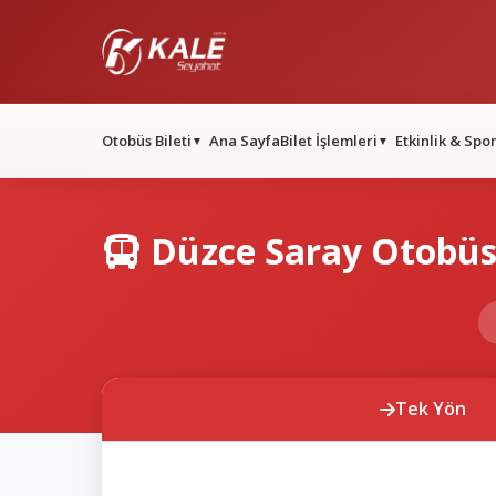
Otobüs Bileti
Ana Sayfa
Bilet İşlemleri
Etkinlik & Spo
▼
▼
Düzce Saray Otobüs 
Tek Yön