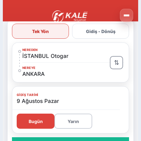
Tek Yön
Gidiş - Dönüş
NEREDEN
İSTANBUL Otogar
⇅
NEREYE
ANKARA
GIDIŞ TARIHI
9 Ağustos Pazar
Bugün
Yarın