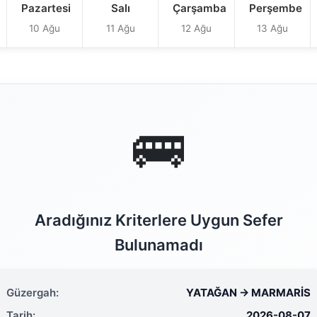
Pazartesi
Salı
Çarşamba
Perşembe
10 Ağu
11 Ağu
12 Ağu
13 Ağu
🚌
Aradığınız Kriterlere Uygun Sefer
Bulunamadı
Güzergah:
YATAĞAN → MARMARİS
Tarih:
2026-08-07