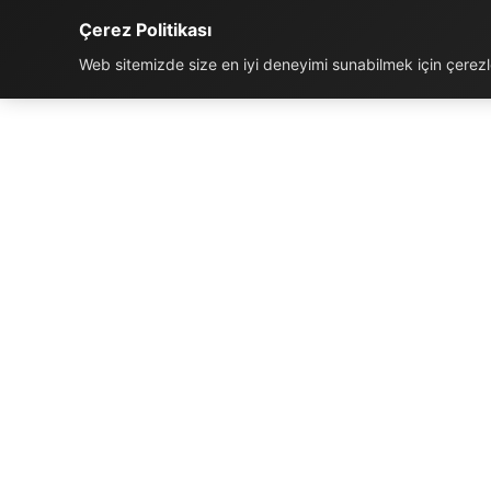
Çerez Politikası
Web sitemizde size en iyi deneyimi sunabilmek için çerezler
İLETIŞIM BILGILERI
K
Telefon:
0850 811 5959