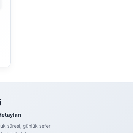
i
detayları
uk süresi, günlük sefer