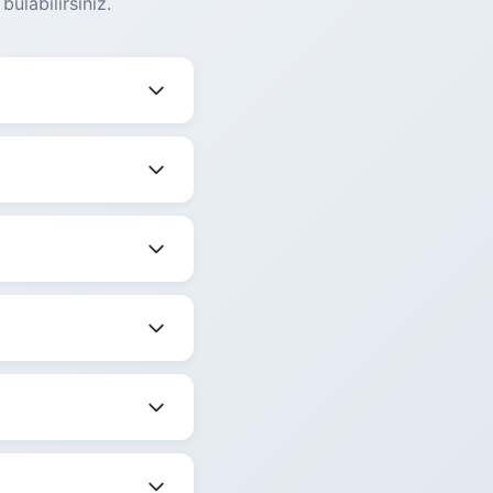
ulabilirsiniz.
eğişmektedir. Güncel
mekle birlikte
edir.
 belirtilmektedir.
ize en uygun saati