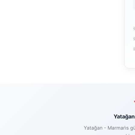
Yatağan 
Yatağan - Marmari̇s gü