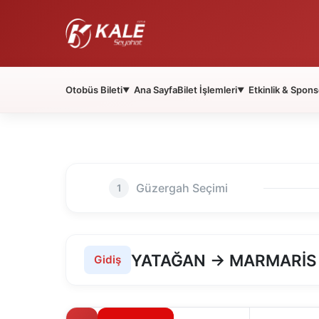
Otobüs Bileti
Ana Sayfa
Bilet İşlemleri
Etkinlik & Spons
▼
▼
Güzergah Seçimi
1
YATAĞAN → MARMARİS
Gidiş