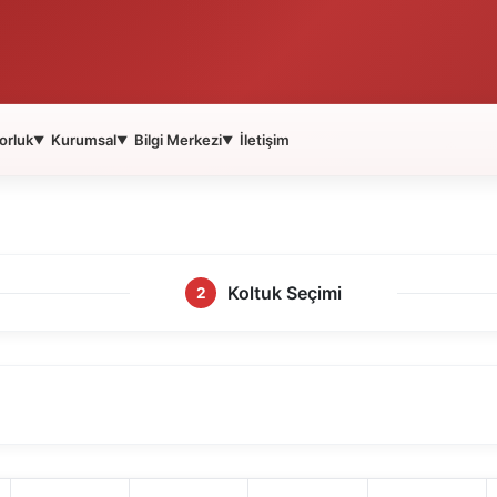
orluk
Kurumsal
Bilgi Merkezi
İletişim
▼
▼
▼
Koltuk Seçimi
2