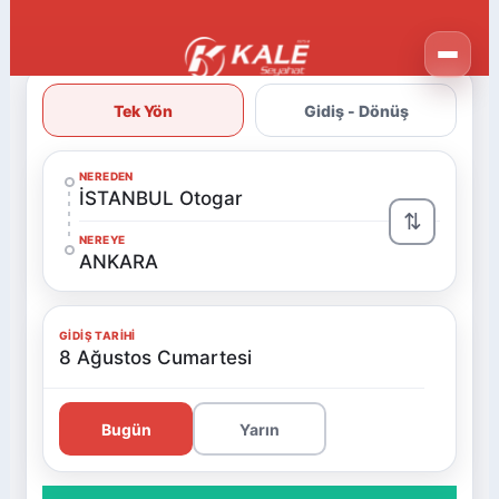
Tek Yön
Gidiş - Dönüş
NEREDEN
İSTANBUL Otogar
⇅
NEREYE
ANKARA
GIDIŞ TARIHI
8 Ağustos Cumartesi
Bugün
Yarın