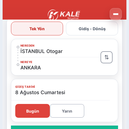
Tek Yön
Gidiş - Dönüş
NEREDEN
İSTANBUL Otogar
⇅
NEREYE
ANKARA
GIDIŞ TARIHI
8 Ağustos Cumartesi
Bugün
Yarın