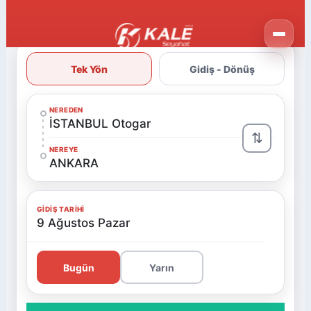
Tek Yön
Gidiş - Dönüş
NEREDEN
İSTANBUL Otogar
⇅
NEREYE
ANKARA
GIDIŞ TARIHI
9 Ağustos Pazar
Bugün
Yarın