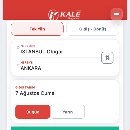
Tek Yön
Gidiş - Dönüş
NEREDEN
İSTANBUL Otogar
⇅
NEREYE
ANKARA
GIDIŞ TARIHI
7 Ağustos Cuma
Bugün
Yarın