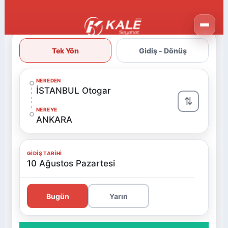
Tek Yön
Gidiş - Dönüş
NEREDEN
İSTANBUL Otogar
⇅
NEREYE
ANKARA
GIDIŞ TARIHI
10 Ağustos Pazartesi
Bugün
Yarın