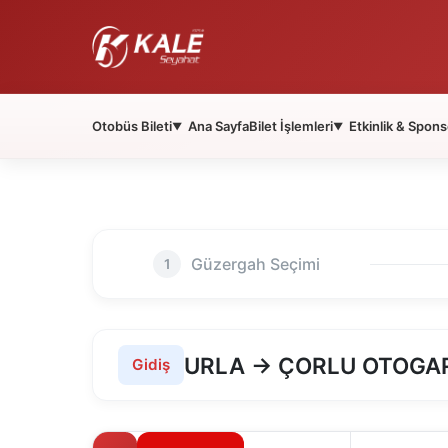
Otobüs Bileti
Ana Sayfa
Bilet İşlemleri
Etkinlik & Spons
▼
▼
Güzergah Seçimi
1
URLA → ÇORLU OTOGA
Gidiş