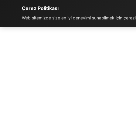
Çerez Politikası
Web sitemizde size en iyi deneyimi sunabilmek için çerezler
İLETIŞIM BILGILERI
K
Telefon:
0850 811 5959