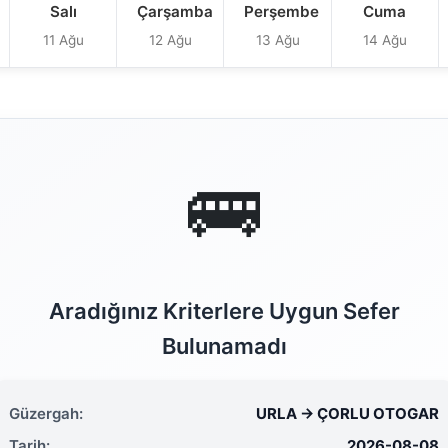
Salı
Çarşamba
Perşembe
Cuma
11 Ağu
12 Ağu
13 Ağu
14 Ağu
🚌
Aradığınız Kriterlere Uygun Sefer
Bulunamadı
Güzergah:
URLA → ÇORLU OTOGAR
Tarih:
2026-08-08