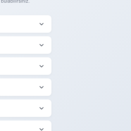
ulabilirsiniz.
eğişmektedir. Güncel
mekle birlikte
edir.
 belirtilmektedir.
ize en uygun saati