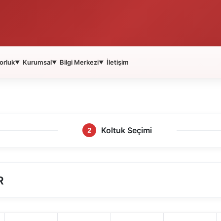
orluk
Kurumsal
Bilgi Merkezi
İletişim
▼
▼
▼
Koltuk Seçimi
2
R