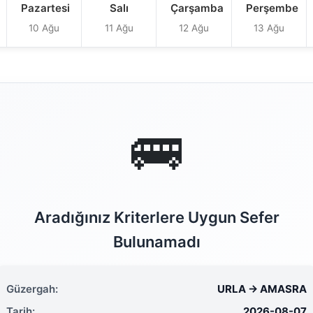
Pazartesi
Salı
Çarşamba
Perşembe
10 Ağu
11 Ağu
12 Ağu
13 Ağu
🚌
Aradığınız Kriterlere Uygun Sefer
Bulunamadı
Güzergah:
URLA → AMASRA
Tarih:
2026-08-07