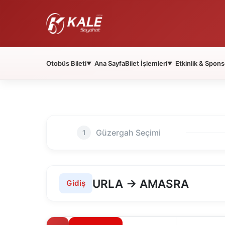
Otobüs Bileti
Ana Sayfa
Bilet İşlemleri
Etkinlik & Spons
▼
▼
Güzergah Seçimi
1
URLA → AMASRA
Gidiş