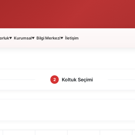
orluk
Kurumsal
Bilgi Merkezi
İletişim
▼
▼
▼
Koltuk Seçimi
2