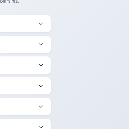
lirsiniz.
ektedir. Güncel
 birlikte ortalama
 belirtilmektedir.
ize en uygun saati