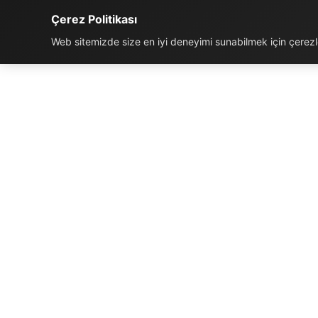
Çerez Politikası
Web sitemizde size en iyi deneyimi sunabilmek için çerezler
İLETIŞIM BILGILERI
K
Telefon:
0850 811 5959